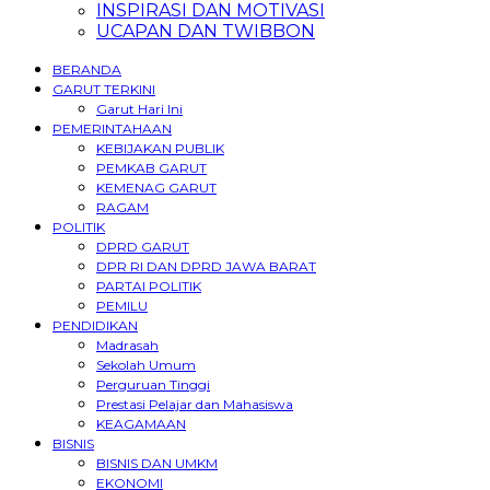
INSPIRASI DAN MOTIVASI
UCAPAN DAN TWIBBON
BERANDA
GARUT TERKINI
Garut Hari Ini
PEMERINTAHAAN
KEBIJAKAN PUBLIK
PEMKAB GARUT
KEMENAG GARUT
RAGAM
POLITIK
DPRD GARUT
DPR RI DAN DPRD JAWA BARAT
PARTAI POLITIK
PEMILU
PENDIDIKAN
Madrasah
Sekolah Umum
Perguruan Tinggi
Prestasi Pelajar dan Mahasiswa
KEAGAMAAN
BISNIS
BISNIS DAN UMKM
EKONOMI