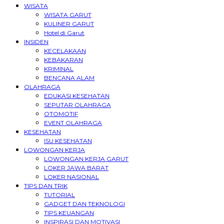
WISATA
WISATA GARUT
KULINER GARUT
Hotel di Garut
INSIDEN
KECELAKAAN
KEBAKARAN
KRIMINAL
BENCANA ALAM
OLAHRAGA
EDUKASI KESEHATAN
SEPUTAR OLAHRAGA
OTOMOTIF
EVENT OLAHRAGA
KESEHATAN
ISU KESEHATAN
LOWONGAN KERJA
LOWONGAN KERJA GARUT
LOKER JAWA BARAT
LOKER NASIONAL
TIPS DAN TRIK
TUTORIAL
GADGET DAN TEKNOLOGI
TIPS KEUANGAN
INSPIRASI DAN MOTIVASI