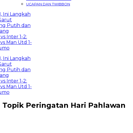
UCAPAN DAN TWIBBON
ni Langkah
rut
g Putih dan
ng
Inter 1-2:
 Man Utd 1-
mo
ni Langkah
rut
g Putih dan
ng
Inter 1-2:
 Man Utd 1-
mo
Topik
Peringatan Hari Pahlawan