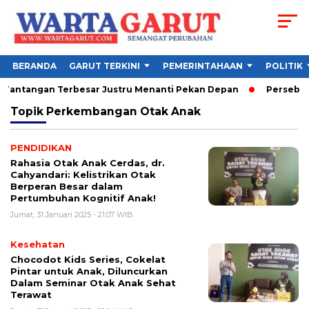
BERANDA
GARUT TERKINI
PEMERINTAHAAN
POLITIK
, Tantangan Terbesar Justru Menanti Pekan Depan
Persebaya 
Topik
Perkembangan Otak Anak
PENDIDIKAN
Rahasia Otak Anak Cerdas, dr.
Cahyandari: Kelistrikan Otak
Berperan Besar dalam
Pertumbuhan Kognitif Anak!
Jumat, 31 Januari 2025 - 21:07 WIB
Kesehatan
Chocodot Kids Series, Cokelat
Pintar untuk Anak, Diluncurkan
Dalam Seminar Otak Anak Sehat
Terawat