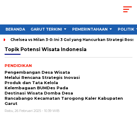
BERANDA
GARUT TERKINI
PEMERINTAHAAN
POLITIK
Chelsea vs Milan 3-0: Ini 3 Gol yang Hancurkan Strategi Ross
Topik
Potensi Wisata Indonesia
PENDIDIKAN
Pengembangan Desa Wisata
Melalui Rencana Strategis Inovasi
Produk dan Tata Kelola
Kelembagaan BUMDes Pada
Destinasi Wisata Domba Desa
Rancabango Kecamatan Tarogong Kaler Kabupaten
Garut
Rabu, 26 Februari 2025 - 10:39 WIB