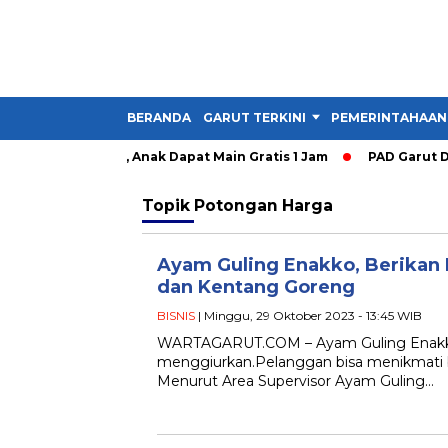
BERANDA
GARUT TERKINI
PEMERINTAHAAN
y Garut Dibuka, Anak Dapat Main Gratis 1 Jam
PAD Garut Dipa
Topik
Potongan Harga
Ayam Guling Enakko, Berikan P
dan Kentang Goreng
BISNIS
| Minggu, 29 Oktober 2023 - 13:45 WIB
WARTAGARUT.COM – Ayam Guling Enakko
menggiurkan.Pelanggan bisa menikmati b
Menurut Area Supervisor Ayam Guling…