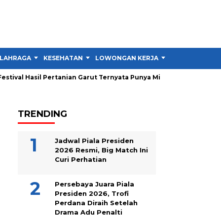
LAHRAGA
KESEHATAN
LOWONGAN KERJA
TIPS DAN TRIK
tival Hasil Pertanian Garut Ternyata Punya Misi Besar untuk Petan
TRENDING
Jadwal Piala Presiden
2026 Resmi, Big Match Ini
Curi Perhatian
Persebaya Juara Piala
Presiden 2026, Trofi
Perdana Diraih Setelah
Drama Adu Penalti