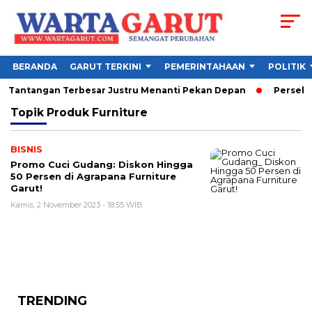
BERANDA
GARUT TERKINI
PEMERINTAHAAN
POLITIK
26, Tantangan Terbesar Justru Menanti Pekan Depan
Persebay
Topik
Produk Furniture
BISNIS
Promo Cuci Gudang: Diskon Hingga
50 Persen di Agrapana Furniture
Garut!
Kamis, 2 November 2023 - 18:55 WIB
TRENDING