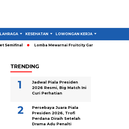
LAHRAGA
KESEHATAN
LOWONGAN KERJA
TIPS DAN TRIK
emifinal
Lomba Mewarnai Fruitcity Garut Dibuka, Anak Dapat 
TRENDING
Jadwal Piala Presiden
2026 Resmi, Big Match Ini
Curi Perhatian
Persebaya Juara Piala
Presiden 2026, Trofi
Perdana Diraih Setelah
Drama Adu Penalti