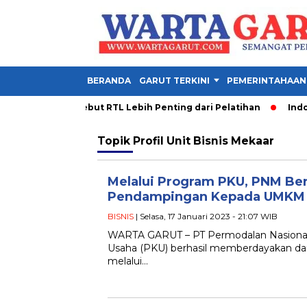
BERANDA
GARUT TERKINI
PEMERINTAHAAN
a PDM Garut Sebut RTL Lebih Penting dari Pelatihan
Indones
Topik
Profil Unit Bisnis Mekaar
Melalui Program PKU, PNM Ber
Pendampingan Kepada UMKM 
BISNIS
| Selasa, 17 Januari 2023 - 21:07 WIB
WARTA GARUT – PT Permodalan Nasional 
Usaha (PKU) berhasil memberdayakan d
melalui…