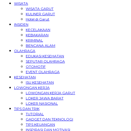
WISATA
WISATA GARUT
KULINER GARUT
Hotel di Garut
INSIDEN
KECELAKAAN
KEBAKARAN
KRIMINAL
BENCANA ALAM
OLAHRAGA
EDUKASI KESEHATAN
SEPUTAR OLAHRAGA
OTOMOTIF
EVENT OLAHRAGA
KESEHATAN
ISU KESEHATAN
LOWONGAN KERJA
LOWONGAN KERJA GARUT
LOKER JAWA BARAT
LOKER NASIONAL
TIPS DAN TRIK
TUTORIAL
GADGET DAN TEKNOLOGI
TIPS KEUANGAN
INSPIRASI DAN MOTIVASI