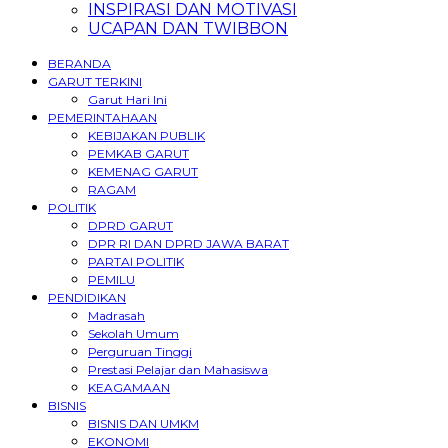
INSPIRASI DAN MOTIVASI
UCAPAN DAN TWIBBON
BERANDA
GARUT TERKINI
Garut Hari Ini
PEMERINTAHAAN
KEBIJAKAN PUBLIK
PEMKAB GARUT
KEMENAG GARUT
RAGAM
POLITIK
DPRD GARUT
DPR RI DAN DPRD JAWA BARAT
PARTAI POLITIK
PEMILU
PENDIDIKAN
Madrasah
Sekolah Umum
Perguruan Tinggi
Prestasi Pelajar dan Mahasiswa
KEAGAMAAN
BISNIS
BISNIS DAN UMKM
EKONOMI