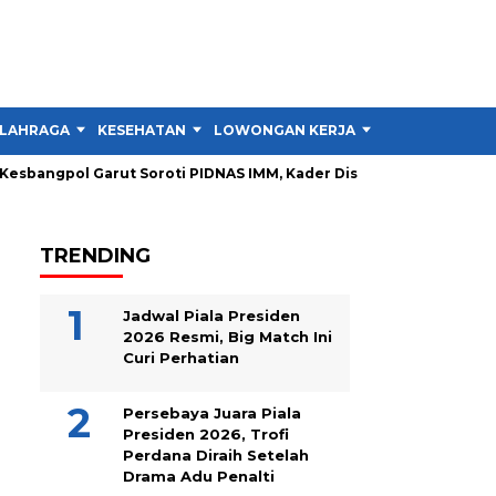
LAHRAGA
KESEHATAN
LOWONGAN KERJA
TIPS DAN TRIK
bangpol Garut Soroti PIDNAS IMM, Kader Disiapkan Jadi Instruktu
TRENDING
Jadwal Piala Presiden
2026 Resmi, Big Match Ini
Curi Perhatian
Persebaya Juara Piala
Presiden 2026, Trofi
Perdana Diraih Setelah
Drama Adu Penalti