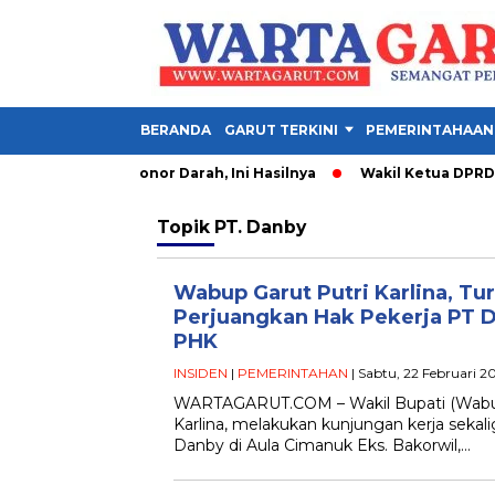
BERANDA
GARUT TERKINI
PEMERINTAHAAN
esehatan dan Donor Darah, Ini Hasilnya
Wakil Ketua DPRD Gar
Topik
PT. Danby
Wabup Garut Putri Karlina, Tu
Perjuangkan Hak Pekerja PT 
PHK
INSIDEN
|
PEMERINTAHAN
| Sabtu, 22 Februari 2
WARTAGARUT.COM – Wakil Bupati (Wabup) G
Karlina, melakukan kunjungan kerja sekal
Danby di Aula Cimanuk Eks. Bakorwil,…