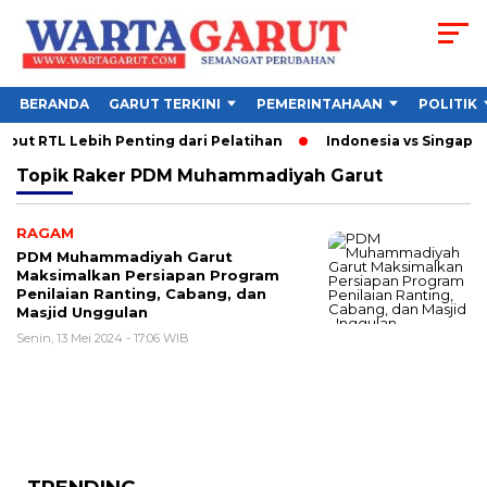
BERANDA
GARUT TERKINI
PEMERINTAHAAN
POLITIK
but RTL Lebih Penting dari Pelatihan
Indonesia vs Singapura
Topik
Raker PDM Muhammadiyah Garut
RAGAM
PDM Muhammadiyah Garut
Maksimalkan Persiapan Program
Penilaian Ranting, Cabang, dan
Masjid Unggulan
Senin, 13 Mei 2024 - 17:06 WIB