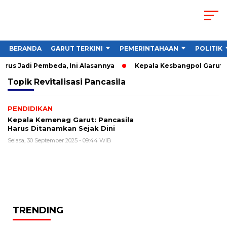
BERANDA
GARUT TERKINI
PEMERINTAHAAN
POLITIK
rus Jadi Pembeda, Ini Alasannya
Kepala Kesbangpol Garut So
Topik
Revitalisasi Pancasila
PENDIDIKAN
Kepala Kemenag Garut: Pancasila
Harus Ditanamkan Sejak Dini
Selasa, 30 September 2025 - 09:44 WIB
TRENDING