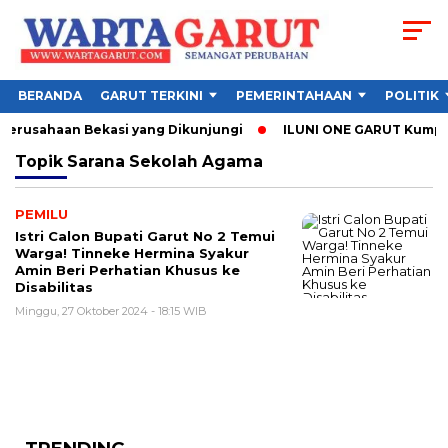
BERANDA
GARUT TERKINI
PEMERINTAHAAN
POLITIK
 Perusahaan Bekasi yang Dikunjungi
ILUNI ONE GARUT Kumpulk
Topik
Sarana Sekolah Agama
PEMILU
Istri Calon Bupati Garut No 2 Temui
Warga! Tinneke Hermina Syakur
Amin Beri Perhatian Khusus ke
Disabilitas
Minggu, 27 Oktober 2024 - 18:15 WIB