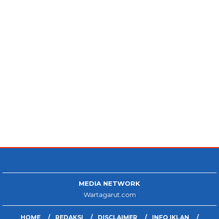
MEDIA NETWORK
Wartagarut.com
HOME
REDAKSI
DISCLAIMER
INFO IKLAN