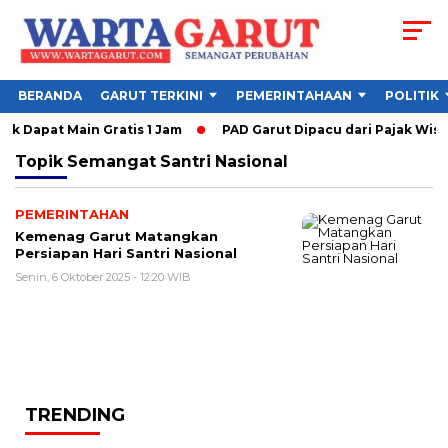
BERANDA
GARUT TERKINI
PEMERINTAHAAN
POLITIK
k Dapat Main Gratis 1 Jam
PAD Garut Dipacu dari Pajak Wisa
Topik
Semangat Santri Nasional
PEMERINTAHAN
Kemenag Garut Matangkan
Persiapan Hari Santri Nasional
Senin, 6 Oktober 2025 - 12:20 WIB
TRENDING