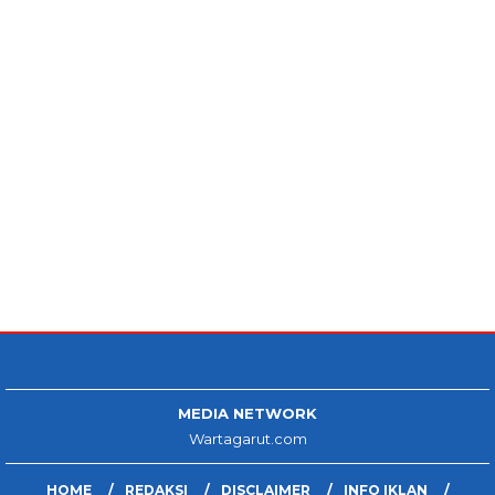
MEDIA NETWORK
Wartagarut.com
HOME
REDAKSI
DISCLAIMER
INFO IKLAN