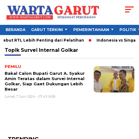
BERANDA
GARUT TERKINI
PEMERINTAHAAN
POLITIK
ebut RTL Lebih Penting dari Pelatihan
Indonesia vs Singapur
Topik
Survei Internal Golkar
PEMILU
Bakal Calon Bupati Garut A. Syakur
Amin Teratas dalam Survei Internal
Golkar, Siap Gaet Dukungan Lebih
Besar
Jumat, 7 Juni 2024 - 07:43 WIB