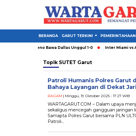
BERANDA
GARUT TERKINI
PEMERINTAHAAN
ol Santiago Moreno Bawa Dallas Unggul 1-0
Inter Miami vs Atl
Topik
SUTET Garut
Patroli Humanis Polres Garut
Bahaya Layangan di Dekat Jari
RAGAM
| Minggu, 19 Oktober 2025 - 17:27 WIB
WARTAGARUT.COM – Dalam upaya menja
sekaligus mencegah gangguan jaringan list
Samapta Polres Garut bersama PLN ULT
Patroli…