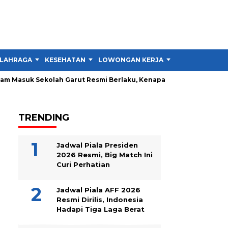
LAHRAGA
KESEHATAN
LOWONGAN KERJA
TIPS DAN TRIK
Masuk Sekolah Garut Resmi Berlaku, Kenapa Tidak Semua Sekolah
TRENDING
Jadwal Piala Presiden
2026 Resmi, Big Match Ini
Curi Perhatian
Jadwal Piala AFF 2026
Resmi Dirilis, Indonesia
Hadapi Tiga Laga Berat