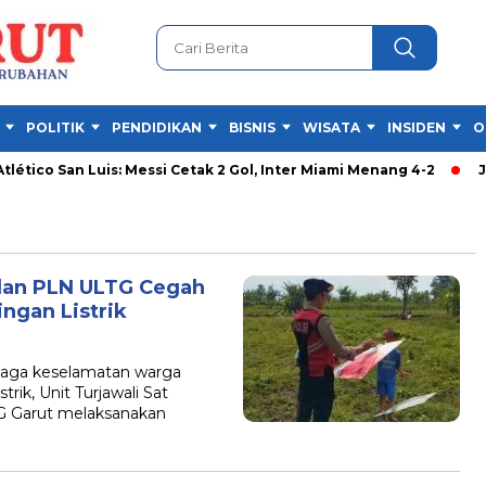
POLITIK
PENDIDIKAN
BISNIS
WISATA
INSIDEN
O
ético San Luis: Messi Cetak 2 Gol, Inter Miami Menang 4-2
Jam 
 dan PLN ULTG Cegah
ngan Listrik
ga keselamatan warga
rik, Unit Turjawali Sat
G Garut melaksanakan