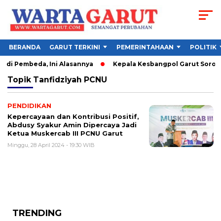
BERANDA
GARUT TERKINI
PEMERINTAHAAN
POLITIK
di Pembeda, Ini Alasannya
Kepala Kesbangpol Garut Soroti P
Topik
Tanfidziyah PCNU
PENDIDIKAN
Kepercayaan dan Kontribusi Positif,
Abdusy Syakur Amin Dipercaya Jadi
Ketua Muskercab III PCNU Garut
Minggu, 28 April 2024 - 19:30 WIB
TRENDING