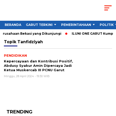
BERANDA
GARUT TERKINI
PEMERINTAHAAN
POLITIK
Perusahaan Bekasi yang Dikunjungi
ILUNI ONE GARUT Kumpulka
Topik
Tanfidziyah
PENDIDIKAN
Kepercayaan dan Kontribusi Positif,
Abdusy Syakur Amin Dipercaya Jadi
Ketua Muskercab III PCNU Garut
Minggu, 28 April 2024 - 19:30 WIB
TRENDING