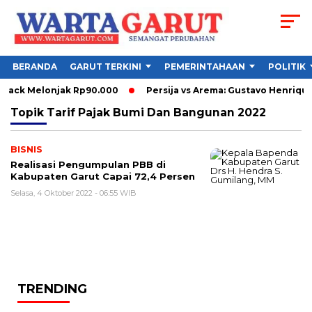
BERANDA
GARUT TERKINI
PEMERINTAHAAN
POLITIK
yback Melonjak Rp90.000
Persija vs Arema: Gustavo Henriqu
Topik
Tarif Pajak Bumi Dan Bangunan 2022
BISNIS
Realisasi Pengumpulan PBB di
Kabupaten Garut Capai 72,4 Persen
Selasa, 4 Oktober 2022 - 06:55 WIB
TRENDING