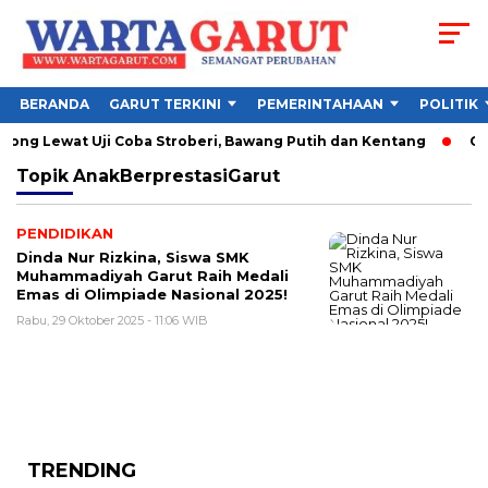
BERANDA
GARUT TERKINI
PEMERINTAHAAN
POLITIK
ng Lewat Uji Coba Stroberi, Bawang Putih dan Kentang
Che
Topik
AnakBerprestasiGarut
PENDIDIKAN
Dinda Nur Rizkina, Siswa SMK
Muhammadiyah Garut Raih Medali
Emas di Olimpiade Nasional 2025!
Rabu, 29 Oktober 2025 - 11:06 WIB
TRENDING