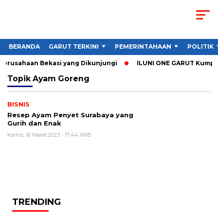
BERANDA
GARUT TERKINI
PEMERINTAHAAN
POLITIK
 Perusahaan Bekasi yang Dikunjungi
ILUNI ONE GARUT Kumpulka
Topik
Ayam Goreng
BISNIS
Resep Ayam Penyet Surabaya yang
Gurih dan Enak
Kamis, 16 Maret 2023 - 17:44 WIB
TRENDING