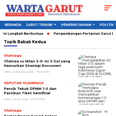
BERANDA
GARUT TERKINI
PEMERINTAHAAN
POLITIK
 Ini Langkah Berikutnya
Pengembangan Pertanian Garut Dido
Topik
Babak Kedua
Olahraga
Chelsea vs Milan 3-0: Ini 3 Gol yang
Hancurkan Strategi Rossoneri
Sabtu, 8 Agustus 2026 - 19:00 WIB
SEPUTAR OLAHRAGA
Persib Tekuk DPMM 1-0 dan
Pastikan Tiket Semifinal
Rabu, 29 Juli 2026 - 07:49 WIB
Olahraga