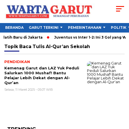
BERANDA
GARUT TERKINI
PEMERINTAHAAN
POLITIK
elatih Baru di Jakarta
Juventus vs Inter 1-2: Ini 3 Gol yang War
Topik
Baca Tulis Al-Qur’an Sekolah
PENDIDIKAN
Kemenag Garut dan LAZ Yuk Peduli
Salurkan 1000 Mushaf! Bantu
Pelajar Lebih Dekat dengan Al-
Qur’an
Selasa, 11 Maret 2025 - 05:07 WIB