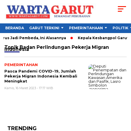
BERANDA
GARUT TERKINI
PEMERINTAHAAN
POLITIK
rus Jadi Pembeda, Ini Alasannya
Kepala Kesbangpol Garut Sor
Topik
Badan Perlindungan Pekerja Migran
Indonesia
PEMERINTAHAN
Pasca Pandemi COVID-19, Jumlah
Pekerja Migran Indonesia Kembali
Meningkat
Kamis, 16 Maret 2023 - 17:17 WIB
TRENDING