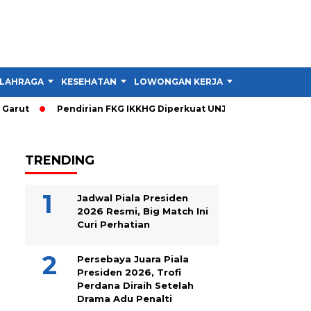
LAHRAGA
KESEHATAN
LOWONGAN KERJA
TIPS DAN TRIK
rut
Pendirian FKG IKKHG Diperkuat UNJANI, Ini Langkah Beri
TRENDING
Jadwal Piala Presiden
2026 Resmi, Big Match Ini
Curi Perhatian
Persebaya Juara Piala
Presiden 2026, Trofi
Perdana Diraih Setelah
Drama Adu Penalti