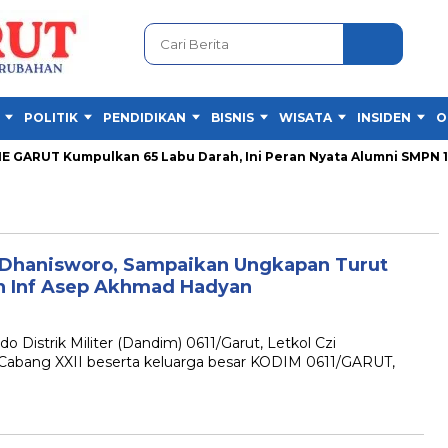
POLITIK
PENDIDIKAN
BISNIS
WISATA
INSIDEN
O
ARUT Kumpulkan 65 Labu Darah, Ini Peran Nyata Alumni SMPN 1 Ga
i Dhanisworo, Sampaikan Ungkapan Turut
n Inf Asep Akhmad Hadyan
trik Militer (Dandim) 0611/Garut, Letkol Czi
 Cabang XXII beserta keluarga besar KODIM 0611/GARUT,