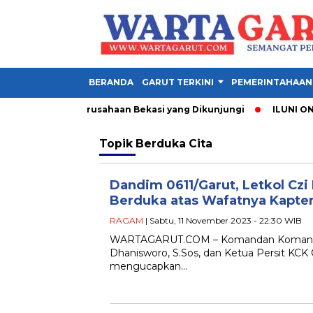
BERANDA
GARUT TERKINI
PEMERINTAHAAN
 Garut, Ini 3 Perusahaan Bekasi yang Dikunjungi
ILUNI ONE G
Topik
Berduka Cita
Dandim 0611/Garut, Letkol Cz
Berduka atas Wafatnya Kapte
RAGAM
| Sabtu, 11 November 2023 - 22:30 WIB
WARTAGARUT.COM – Komandan Komando Dis
Dhanisworo, S.Sos, dan Ketua Persit KCK
mengucapkan…