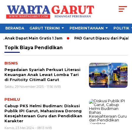
BERANDA
GARUT TERKINI
PEMERINTAHAAN
POLITIK
, Anak Dapat Main Gratis 1 Jam
PAD Garut Dipacu dari Pajak 
Topik
Biaya Pendidikan
BISNIS
Pegadaian Syariah Perkuat Literasi
Keuangan Anak Lewat Lomba Tari
di Fruitcity Citimall Garut
Sabtu, 29 November 2025 - 11:56 WIB
PEMILU
Cabup PKS Helmi Budiman: Diskusi
Publik IPI Garut, Mahasiswa Dorong
Kesejahteraan Guru dan Pendidikan
Karakter
Kamis, 23 Mei 2024 - 08:13 WIB