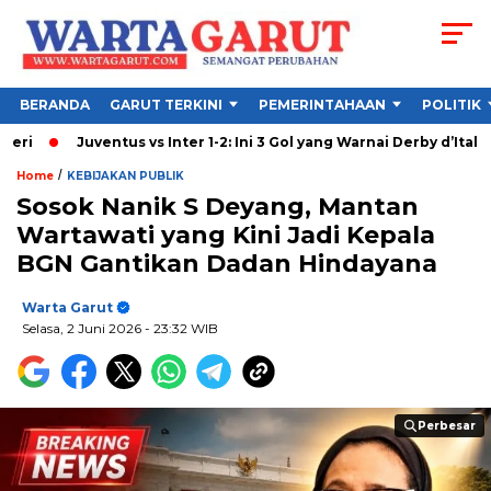
BERANDA
GARUT TERKINI
PEMERINTAHAAN
POLITIK
Juventus vs Inter 1-2: Ini 3 Gol yang Warnai Derby d’Italia
M
/
Home
KEBIJAKAN PUBLIK
Sosok Nanik S Deyang, Mantan
Wartawati yang Kini Jadi Kepala
BGN Gantikan Dadan Hindayana
Warta Garut
Selasa, 2 Juni 2026
- 23:32 WIB
Perbesar
Perbesar