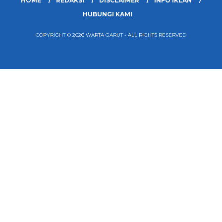
HOME
REDAKSI
DISCLAIMER
INFO IKLAN
HUBUNGI KAMI
COPYRIGHT © 2026 WARTA GARUT - ALL RIGHTS RESERVED