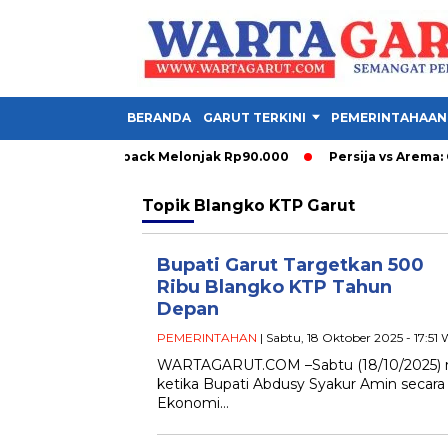
BERANDA
GARUT TERKINI
PEMERINTAHAAN
ik Rp50.000, Buyback Melonjak Rp90.000
Persija vs Arema: G
Topik
Blangko KTP Garut
Bupati Garut Targetkan 500
Ribu Blangko KTP Tahun
Depan
PEMERINTAHAN
| Sabtu, 18 Oktober 2025 - 17:51
WARTAGARUT.COM –Sabtu (18/10/2025) m
ketika Bupati Abdusy Syakur Amin secar
Ekonomi…