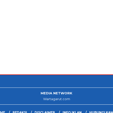
MEDIA NETWORK
Wartagarut.com
ME
REDAKSI
DISCLAIMER
INFO IKLAN
HUBUNGI KAM