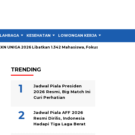
LAHRAGA
KESEHATAN
LOWONGAN KERJA
TIPS DAN TRIK
 UNIGA 2026 Libatkan 1.342 Mahasiswa, Fokus Pemberdayaan Masy
TRENDING
Jadwal Piala Presiden
2026 Resmi, Big Match Ini
Curi Perhatian
Jadwal Piala AFF 2026
Resmi Dirilis, Indonesia
Hadapi Tiga Laga Berat