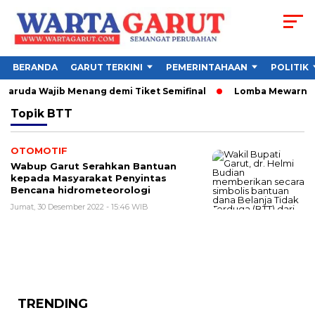
BERANDA
GARUT TERKINI
PEMERINTAHAAN
POLITIK
 Garuda Wajib Menang demi Tiket Semifinal
Lomba Mewarnai Fr
Topik
BTT
OTOMOTIF
Wabup Garut Serahkan Bantuan
kepada Masyarakat Penyintas
Bencana hidrometeorologi
Jumat, 30 Desember 2022 - 15:46 WIB
TRENDING