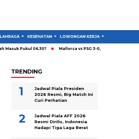
LAHRAGA
KESEHATAN
LOWONGAN KERJA
TIPS DAN TRIK
Masuk Pukul 06.30?
Mallorca vs PSG 3-0, PSG Turunkan Skuad 
TRENDING
Jadwal Piala Presiden
2026 Resmi, Big Match Ini
Curi Perhatian
Jadwal Piala AFF 2026
Resmi Dirilis, Indonesia
Hadapi Tiga Laga Berat