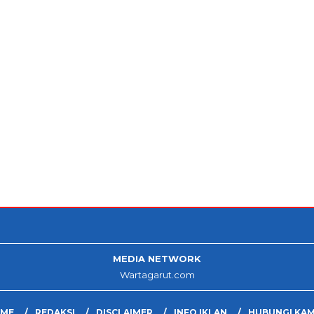
MEDIA NETWORK
Wartagarut.com
ME
REDAKSI
DISCLAIMER
INFO IKLAN
HUBUNGI KAM