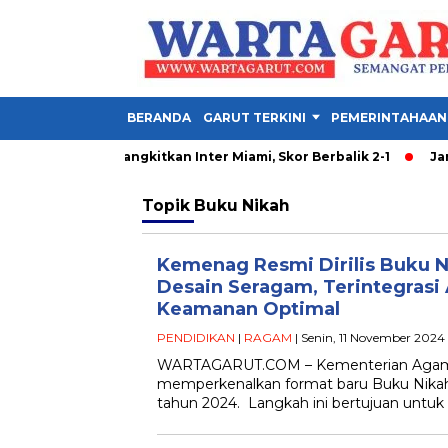
BERANDA
GARUT TERKINI
PEMERINTAHAAN
an Luis: Messi Bangkitkan Inter Miami, Skor Berbalik 2-1
Jam M
Topik
Buku Nikah
Kemenag Resmi Dirilis Buku N
Desain Seragam, Terintegrasi 
Keamanan Optimal
PENDIDIKAN
|
RAGAM
| Senin, 11 November 2024 
WARTAGARUT.COM – Kementerian Agama 
memperkenalkan format baru Buku Nikah
tahun 2024. Langkah ini bertujuan untu