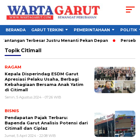
BERANDA
GARUT TERKINI
PEMERINTAHAAN
POLITIK
, Tantangan Terbesar Justru Menanti Pekan Depan
Persebaya 
Topik
Citimall
RAGAM
Kepala Disperindag ESDM Garut
Apresiasi Pelaku Usaha, Berbagi
Kebahagiaan Bersama Anak Yatim
di Citimall
Senin, 5 Agustus 2024 - 07:26 WIB
BISNIS
Pendapatan Pajak Terbaru:
Bapenda Garut Analisis Potensi dari
Citimall dan Ciplaz
Jumat, 5 April 2024 - 22:08 WIB