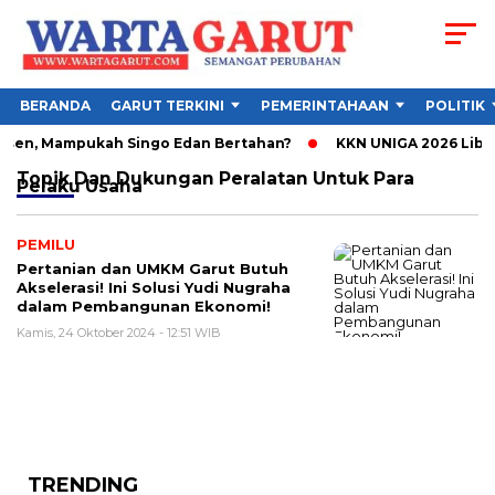
BERANDA
GARUT TERKINI
PEMERINTAHAAN
POLITIK
Absen, Mampukah Singo Edan Bertahan?
KKN UNIGA 2026 Libat
Topik
Dan Dukungan Peralatan Untuk Para
Pelaku Usaha
PEMILU
Pertanian dan UMKM Garut Butuh
Akselerasi! Ini Solusi Yudi Nugraha
dalam Pembangunan Ekonomi!
Kamis, 24 Oktober 2024 - 12:51 WIB
TRENDING