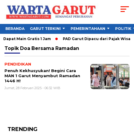
BERANDA
GARUT TERKINI
PEMERINTAHAAN
POLITIK
Dapat Main Gratis 1 Jam
PAD Garut Dipacu dari Pajak Wisata
Topik
Doa Bersama Ramadan
PENDIDIKAN
Penuh Kekhusyukan! Begini Cara
MAN 1 Garut Menyambut Ramadan
1446 H!
Jumat, 28 Februari 2025 - 06:32 WIB
TRENDING