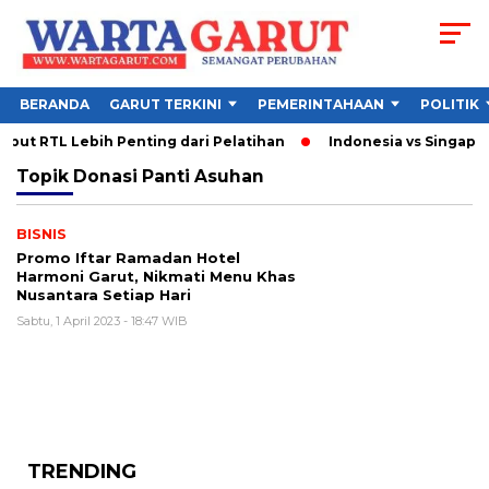
BERANDA
GARUT TERKINI
PEMERINTAHAAN
POLITIK
but RTL Lebih Penting dari Pelatihan
Indonesia vs Singapura
Topik
Donasi Panti Asuhan
BISNIS
Promo Iftar Ramadan Hotel
Harmoni Garut, Nikmati Menu Khas
Nusantara Setiap Hari
Sabtu, 1 April 2023 - 18:47 WIB
TRENDING