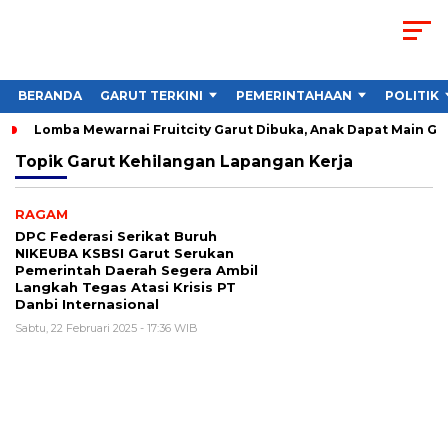
BERANDA
GARUT TERKINI
PEMERINTAHAAN
POLITIK
Lomba Mewarnai Fruitcity Garut Dibuka, Anak Dapat Main Gra
Topik
Garut Kehilangan Lapangan Kerja
RAGAM
DPC Federasi Serikat Buruh
NIKEUBA KSBSI Garut Serukan
Pemerintah Daerah Segera Ambil
Langkah Tegas Atasi Krisis PT
Danbi Internasional
Sabtu, 22 Februari 2025 - 17:36 WIB