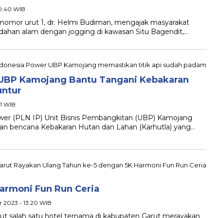
20:40 WIB
mor urut 1, dr. Helmi Budiman, mengajak masyarakat
dahan alam dengan jogging di kawasan Situ Bagendit,…
) UBP Kamojang Bantu Tangani Kebakaran
untur
51 WIB
 (PLN IP) Unit Bisnis Pembangkitan (UBP) Kamojang
n bencana Kebakaran Hutan dan Lahan (Karhutla) yang…
armoni Fun Run Ceria
 2023 - 13:20 WIB
salah satu hotel ternama di kabupaten Garut merayakan