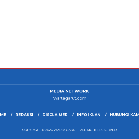
MEDIA NETWORK
Wartagarut.com
ME
REDAKSI
DISCLAIMER
INFO IKLAN
HUBUNGI KAM
COPYRIGHT © 2026 WARTA GARUT - ALL RIGHTS RESERVED