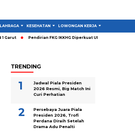
LAHRAGA
KESEHATAN
LOWONGAN KERJA
TIPS DAN TRIK
arut
Pendirian FKG IKKHG Diperkuat UNJANI, Ini Langkah Be
TRENDING
Jadwal Piala Presiden
2026 Resmi, Big Match Ini
Curi Perhatian
Persebaya Juara Piala
Presiden 2026, Trofi
Perdana Diraih Setelah
Drama Adu Penalti