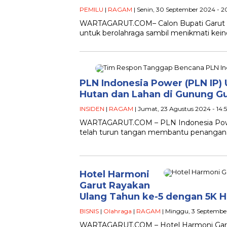
PEMILU
|
RAGAM
| Senin, 30 September 2024 - 
WARTAGARUT.COM– Calon Bupati Garut no
untuk berolahraga sambil menikmati kein
PLN Indonesia Power (PLN IP
Hutan dan Lahan di Gunung G
INSIDEN
|
RAGAM
| Jumat, 23 Agustus 2024 - 14:
WARTAGARUT.COM – PLN Indonesia Power
telah turun tangan membantu penangana
Hotel Harmoni
Garut Rayakan
Ulang Tahun ke-5 dengan 5K H
BISNIS
|
Olahraga
|
RAGAM
| Minggu, 3 September
WARTAGARUT.COM – Hotel Harmoni Garut 