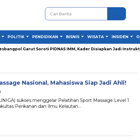
POLITIK
PENDIDIKAN
BISNIS
WISATA
INSIDEN
O
angpol Garut Soroti PIDNAS IMM, Kader Disiapkan Jadi Instruktur
assage Nasional, Mahasiswa Siap Jadi Ahli!
B
NIGA) sukses menggelar Pelatihan Sport Massage Level 1
Fakultas Perikanan dan Ilmu Kelautan…