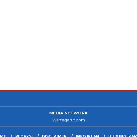
MEDIA NETWORK
Wartagarut.com
ME
REDAKSI
DISCLAIMER
INFO IKLAN
HUBUNGI KAM