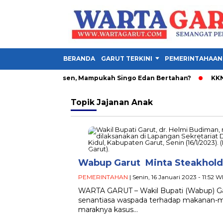
BERANDA
GARUT TERKINI
PEMERINTAHAAN
tavo Henrique Absen, Mampukah Singo Edan Bertahan?
KKN UN
Topik
Jajanan Anak
Wabup Garut Minta Steakhold
PEMERINTAHAN
| Senin, 16 Januari 2023 - 11:52 W
WARTA GARUT – Wakil Bupati (Wabup) Gar
senantiasa waspada terhadap makanan-m
maraknya kasus…