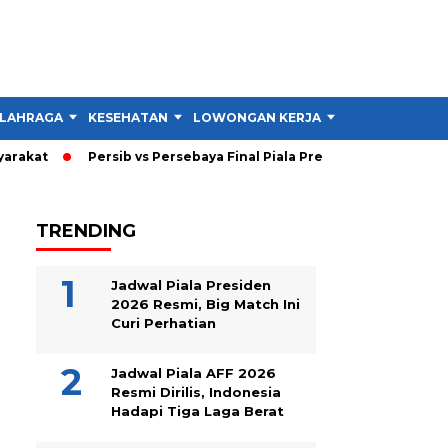
LAHRAGA
KESEHATAN
LOWONGAN KERJA
TIPS DAN TRIK
akat
Persib vs Persebaya Final Piala Presiden 2026: Persib 
TRENDING
Jadwal Piala Presiden
2026 Resmi, Big Match Ini
Curi Perhatian
Jadwal Piala AFF 2026
Resmi Dirilis, Indonesia
Hadapi Tiga Laga Berat