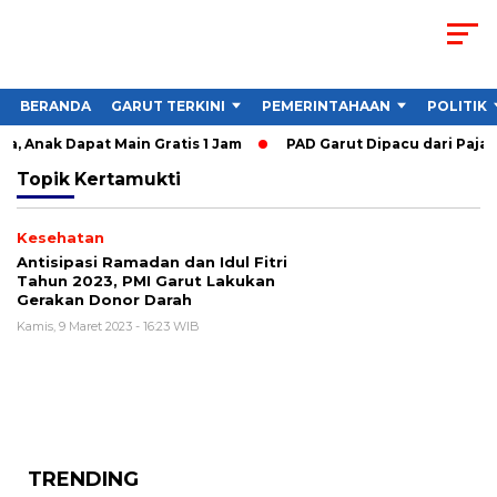
BERANDA
GARUT TERKINI
PEMERINTAHAAN
POLITIK
, Anak Dapat Main Gratis 1 Jam
PAD Garut Dipacu dari Pajak
Topik
Kertamukti
Kesehatan
Antisipasi Ramadan dan Idul Fitri
Tahun 2023, PMI Garut Lakukan
Gerakan Donor Darah
Kamis, 9 Maret 2023 - 16:23 WIB
TRENDING