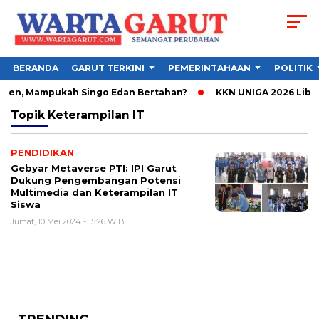
BERANDA
GARUT TERKINI
PEMERINTAHAAN
POLITIK
bsen, Mampukah Singo Edan Bertahan?
KKN UNIGA 2026 Libatk
Topik
Keterampilan IT
PENDIDIKAN
Gebyar Metaverse PTI: IPI Garut
Dukung Pengembangan Potensi
Multimedia dan Keterampilan IT
Siswa
Jumat, 10 Mei 2024 - 15:26 WIB