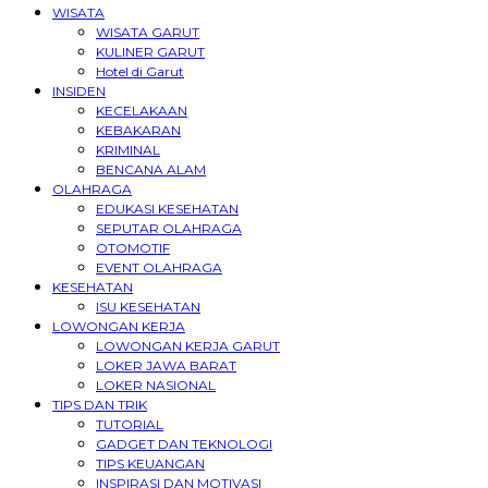
WISATA
WISATA GARUT
KULINER GARUT
Hotel di Garut
INSIDEN
KECELAKAAN
KEBAKARAN
KRIMINAL
BENCANA ALAM
OLAHRAGA
EDUKASI KESEHATAN
SEPUTAR OLAHRAGA
OTOMOTIF
EVENT OLAHRAGA
KESEHATAN
ISU KESEHATAN
LOWONGAN KERJA
LOWONGAN KERJA GARUT
LOKER JAWA BARAT
LOKER NASIONAL
TIPS DAN TRIK
TUTORIAL
GADGET DAN TEKNOLOGI
TIPS KEUANGAN
INSPIRASI DAN MOTIVASI