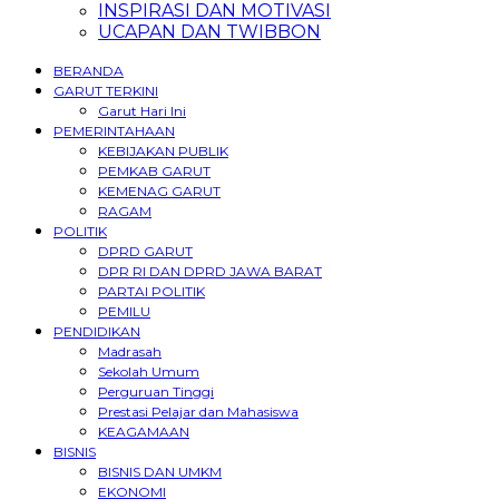
INSPIRASI DAN MOTIVASI
UCAPAN DAN TWIBBON
BERANDA
GARUT TERKINI
Garut Hari Ini
PEMERINTAHAAN
KEBIJAKAN PUBLIK
PEMKAB GARUT
KEMENAG GARUT
RAGAM
POLITIK
DPRD GARUT
DPR RI DAN DPRD JAWA BARAT
PARTAI POLITIK
PEMILU
PENDIDIKAN
Madrasah
Sekolah Umum
Perguruan Tinggi
Prestasi Pelajar dan Mahasiswa
KEAGAMAAN
BISNIS
BISNIS DAN UMKM
EKONOMI