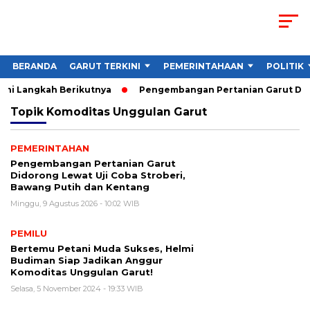
BERANDA
GARUT TERKINI
PEMERINTAHAAN
POLITIK
Ini Langkah Berikutnya
Pengembangan Pertanian Garut Didor
Topik
Komoditas Unggulan Garut
PEMERINTAHAN
Pengembangan Pertanian Garut
Didorong Lewat Uji Coba Stroberi,
Bawang Putih dan Kentang
Minggu, 9 Agustus 2026 - 10:02 WIB
PEMILU
Bertemu Petani Muda Sukses, Helmi
Budiman Siap Jadikan Anggur
Komoditas Unggulan Garut!
Selasa, 5 November 2024 - 19:33 WIB