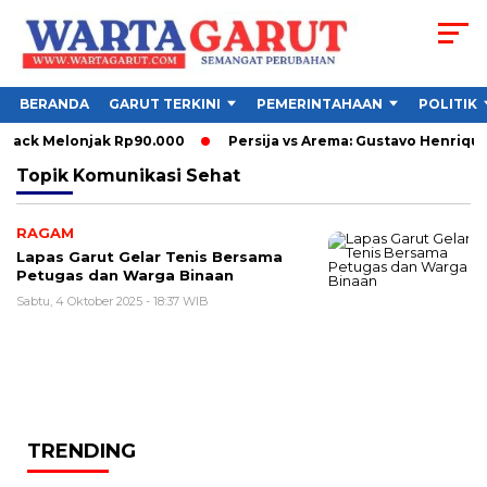
BERANDA
GARUT TERKINI
PEMERINTAHAAN
POLITIK
yback Melonjak Rp90.000
Persija vs Arema: Gustavo Henrique
Topik
Komunikasi Sehat
RAGAM
Lapas Garut Gelar Tenis Bersama
Petugas dan Warga Binaan
Sabtu, 4 Oktober 2025 - 18:37 WIB
TRENDING