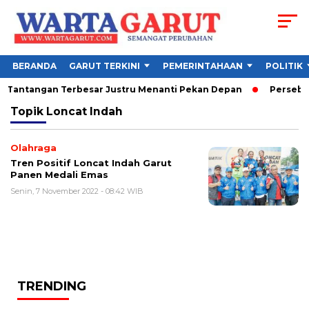
BERANDA
GARUT TERKINI
PEMERINTAHAAN
POLITIK
6, Tantangan Terbesar Justru Menanti Pekan Depan
Persebaya
Topik
Loncat Indah
Olahraga
Tren Positif Loncat Indah Garut
Panen Medali Emas
Senin, 7 November 2022 - 08:42 WIB
TRENDING