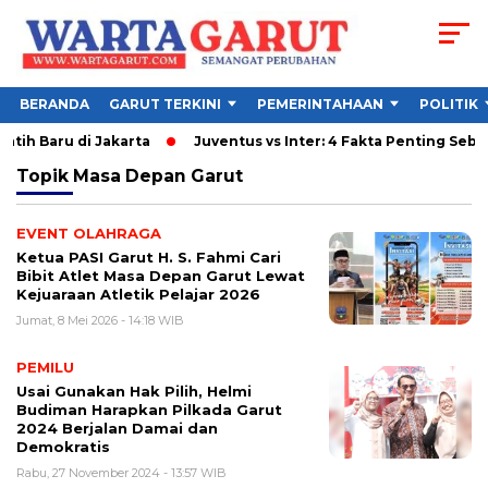
BERANDA
GARUT TERKINI
PEMERINTAHAAN
POLITIK
atih Baru di Jakarta
Juventus vs Inter: 4 Fakta Penting Sebel
Topik
Masa Depan Garut
EVENT OLAHRAGA
Ketua PASI Garut H. S. Fahmi Cari
Bibit Atlet Masa Depan Garut Lewat
Kejuaraan Atletik Pelajar 2026
Jumat, 8 Mei 2026 - 14:18 WIB
PEMILU
Usai Gunakan Hak Pilih, Helmi
Budiman Harapkan Pilkada Garut
2024 Berjalan Damai dan
Demokratis
Rabu, 27 November 2024 - 13:57 WIB