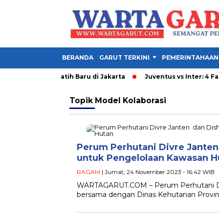
BERANDA
GARUT TERKINI
PEMERINTAHAAN
Adu Taktik 2 Pelatih Baru di Jakarta
Juventus vs Inter: 4 Fak
Topik
Model Kolaborasi
Perum Perhutani Divre Janten 
untuk Pengelolaan Kawasan H
RAGAM
| Jumat, 24 November 2023 - 16:42 WIB
WARTAGARUT.COM – Perum Perhutani Divi
bersama dengan Dinas Kehutanan Provinsi 