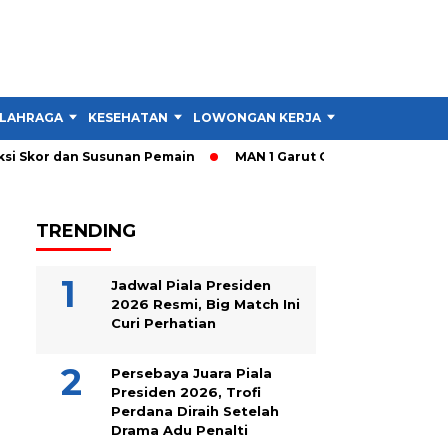
LAHRAGA
KESEHATAN
LOWONGAN KERJA
TIPS DAN TRIK
i Skor dan Susunan Pemain
MAN 1 Garut Gelar Cek Kesehatan d
TRENDING
Jadwal Piala Presiden
2026 Resmi, Big Match Ini
Curi Perhatian
Persebaya Juara Piala
Presiden 2026, Trofi
Perdana Diraih Setelah
Drama Adu Penalti