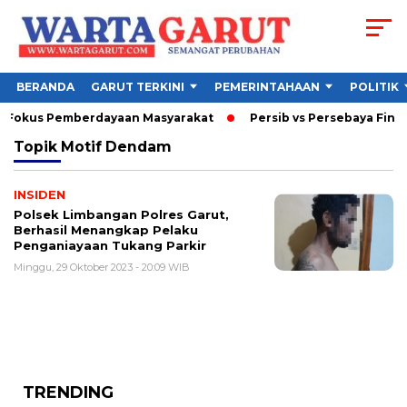
BERANDA
GARUT TERKINI
PEMERINTAHAAN
POLITIK
, Fokus Pemberdayaan Masyarakat
Persib vs Persebaya Final 
Topik
Motif Dendam
INSIDEN
Polsek Limbangan Polres Garut,
Berhasil Menangkap Pelaku
Penganiayaan Tukang Parkir
Minggu, 29 Oktober 2023 - 20:09 WIB
TRENDING