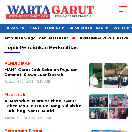
BERANDA
GARUT TERKINI
PEMERINTAHAAN
POLITIK
Mampukah Singo Edan Bertahan?
KKN UNIGA 2026 Libatkan 1.
Topik
Pendidikan Berkualitas
PENDIDIKAN
MAN 1 Garut Jadi Sekolah Rujukan,
Diminati Siswa Luar Daerah
Selasa, 14 Juli 2026 - 12:10 WIB
Madrasah
Al Mashduqi Islamic School Garut
Teken MoU, Buka Peluang Kuliah ke
Turki bagi Santri Murid
Jumat, 26 Juni 2026 - 19:27 WIB
Perguruan Tinggi