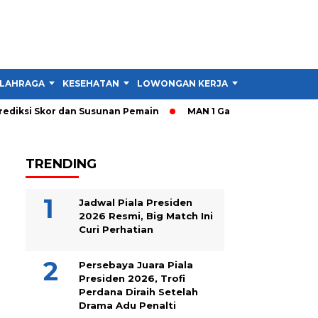
LAHRAGA
KESEHATAN
LOWONGAN KERJA
TIPS DAN TRIK
diksi Skor dan Susunan Pemain
MAN 1 Garut Gelar Cek Kesehat
TRENDING
Jadwal Piala Presiden
2026 Resmi, Big Match Ini
Curi Perhatian
Persebaya Juara Piala
Presiden 2026, Trofi
Perdana Diraih Setelah
Drama Adu Penalti