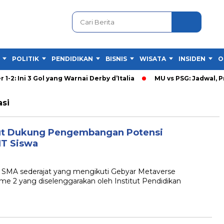
POLITIK
PENDIDIKAN
BISNIS
WISATA
INSIDEN
O
2: Ini 3 Gol yang Warnai Derby d’Italia
MU vs PSG: Jadwal, Pre
asi
arut Dukung Pengembangan Potensi
IT Siswa
MA sederajat yang mengikuti Gebyar Metaverse
ume 2 yang diselenggarakan oleh Institut Pendidikan