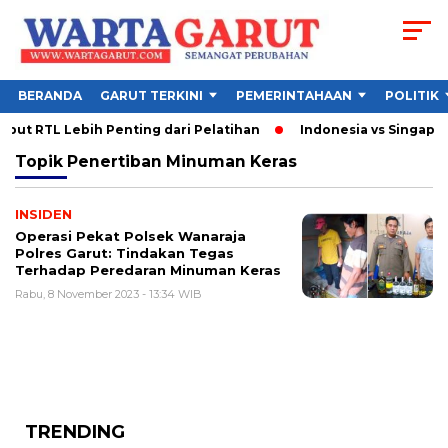
BERANDA
GARUT TERKINI
PEMERINTAHAAN
POLITIK
ut RTL Lebih Penting dari Pelatihan
Indonesia vs Singapura
Topik
Penertiban Minuman Keras
INSIDEN
Operasi Pekat Polsek Wanaraja
Polres Garut: Tindakan Tegas
Terhadap Peredaran Minuman Keras
Rabu, 8 November 2023 - 13:34 WIB
TRENDING