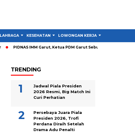
LAHRAGA
KESEHATAN
LOWONGAN KERJA
TIPS DAN TRIK
PIDNAS IMM Garut, Ketua PDM Garut Sebut RTL Lebih Penting d
TRENDING
Jadwal Piala Presiden
2026 Resmi, Big Match Ini
Curi Perhatian
Persebaya Juara Piala
Presiden 2026, Trofi
Perdana Diraih Setelah
Drama Adu Penalti