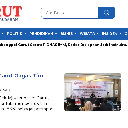
POLITIK
PENDIDIKAN
BISNIS
WISATA
INSIDEN
O
gpol Garut Soroti PIDNAS IMM, Kader Disiapkan Jadi Instruktur
 Garut Gagas Tim
21 WIB
ekda) Kabupaten Garut,
a untuk membentuk tim
ara (ASN) sebagai persiapan